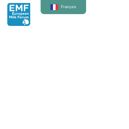
Français
- Étude de cas
Une illustration de
l'Irlande du Nord :
La ferme de Dale
Dale Farm est une coopérative laitière basée en
Irlande du Nord, détenue et approvisionnée par 1